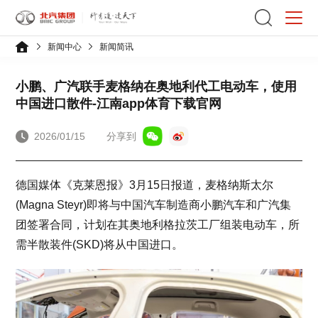
新闻中心
新闻简讯
小鹏、广汽联手麦格纳在奥地利代工电动车，使用
中国进口散件-江南app体育下载官网
2026/01/15
分享到
德国媒体《克莱恩报》3月15日报道，麦格纳斯太尔
(Magna Steyr)即将与中国汽车制造商小鹏汽车和广汽集
团签署合同，计划在其奥地利格拉茨工厂组装电动车，所
需半散装件(SKD)将从中国进口。