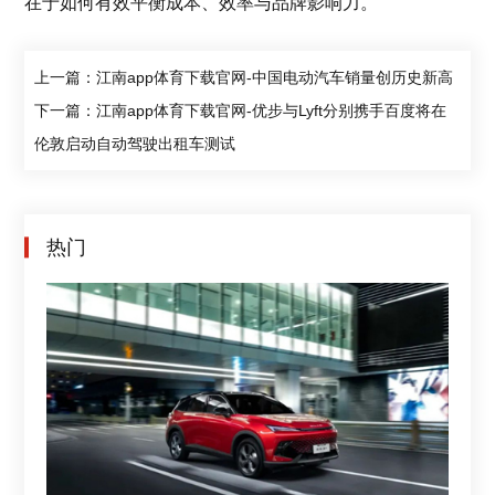
在于如何有效平衡成本、效率与品牌影响力。
上一篇：江南app体育下载官网-中国电动汽车销量创历史新高
下一篇：江南app体育下载官网-优步与Lyft分别携手百度将在
伦敦启动自动驾驶出租车测试
热门