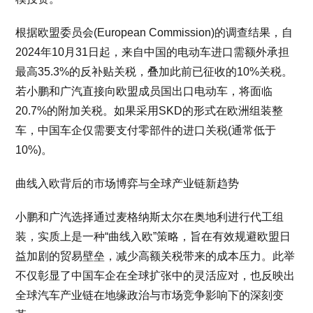
根据欧盟委员会(European Commission)的调查结果，自
2024年10月31日起，来自中国的电动车进口需额外承担
最高35.3%的反补贴关税，叠加此前已征收的10%关税。
若小鹏和广汽直接向欧盟成员国出口电动车，将面临
20.7%的附加关税。如果采用SKD的形式在欧洲组装整
车，中国车企仅需要支付零部件的进口关税(通常低于
10%)。
曲线入欧背后的市场博弈与全球产业链新趋势
小鹏和广汽选择通过麦格纳斯太尔在奥地利进行代工组
装，实质上是一种“曲线入欧”策略，旨在有效规避欧盟日
益加剧的贸易壁垒，减少高额关税带来的成本压力。此举
不仅彰显了中国车企在全球扩张中的灵活应对，也反映出
全球汽车产业链在地缘政治与市场竞争影响下的深刻变