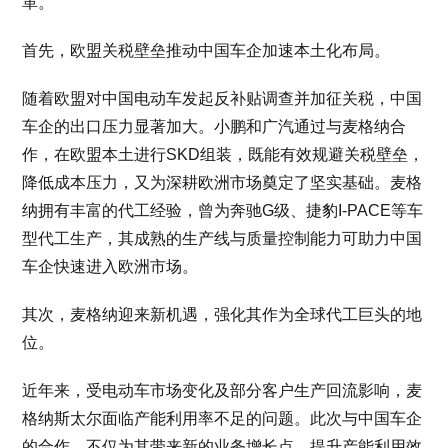
革。
首先，欧盟关税壁垒推动中国车企加速本土化布局。
随着欧盟对中国电动车发起反补贴调查并加征关税，中国
车企的出口压力显著加大。小鹏和广汽通过与麦格纳合
作，在欧盟本土进行SKD组装，既能有效规避关税壁垒，
降低成本压力，又为深耕欧洲市场奠定了坚实基础。麦格
纳拥有丰富的代工经验，曾为奔驰G级、捷豹I-PACE等车
型代工生产，其成熟的生产线与质量控制能力可助力中国
车企快速进入欧洲市场。
其次，麦格纳迎来新机遇，强化其作为全球代工巨头的地
位。
近年来，受电动车市场变化及部分客户生产回流影响，麦
格纳斯太尔面临产能利用率不足的问题。此次与中国车企
的合作，不仅为其带来新的业务增长点，提升产能利用效