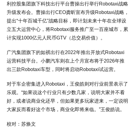
利控股集团旗下科技出行平台曹操出行举行Robotaxi战略
升级发布会。曹操出行CEO龚昕宣布升级Robotaxi战略，
提出“十年百城千亿”战略目标，即计划未来十年在全球设
立五大运营中心，将Robotaxi服务推广至一百座城市，累
计实现1000亿元人民币GTV（总交易价值）。
广汽集团旗下的如祺出行在2022年推出开放式Robotaxi
运营科技平台。小鹏汽车则在上个月宣布将于2026年推
出三款Robotaxi车型，同时将启动Robotaxi试运营。
对于车企密集进入Robotaxi，王俊皓则对行业前景表示了
乐观。“如果说这个行业只有少数几家，说明大家并不看
好，或者说商业化还早，但如果更多玩家进来，一定说明
大家反而看好这个市场，商业化即将来临。”王俊皓说。
校对：苏焕文