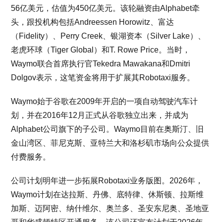
56亿美元，估值为450亿美元。该轮融资由Alphabet牵
头，跟投机构包括Andreessen Horowitz、富达
（Fidelity）、Perry Creek、银湖资本（Silver Lake）、
老虎环球（Tiger Global）和T. Rowe Price。当时，
Waymo联合首席执行官Tekedra Mawakana和Dmitri
Dolgov表示，这笔资金将用于扩展其Robotaxi服务。
Waymo始于谷歌在2009年开启的一项自动驾驶汽车计
划，并在2016年12月正式从谷歌独立出来，并成为
Alphabet公司旗下的子公司。Waymo目前在奥斯汀、旧
金山湾区、菲尼克斯、亚特兰大和洛杉矶市场向公众提供
付费服务。
公司计划明年进一步拓展Robotaxi业务版图。2026年，
Waymo计划在达拉斯、丹佛、底特律、休斯顿、拉斯维
加斯、迈阿密、纳什维尔、奥兰多、圣安东尼奥、圣地亚