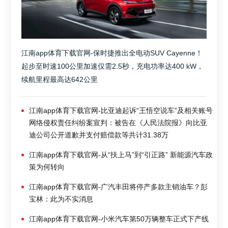
江南app体育下载官网-保时捷推出全电动SUV Cayenne！
起步至时速100公里加速仅需2.5秒，充电功率达400 kW，
续航里程最高达642公里
江南app体育下载官网-比亚迪起诉“王悟空说车”及相关账号
网络侵权责任纠纷案宣判：被告在《人民法院报》向比亚
迪公司公开道歉并支付赔偿款等共计31.38万
江南app体育下载官网-从“扶上马”到“引正路” 新能源汽车政
策为何转向
江南app体育下载官网-广汽丰田将停产多款主销油车？彭
宝林：此为不实消息
江南app体育下载官网-小米汽车第50万辆整车正式下产线